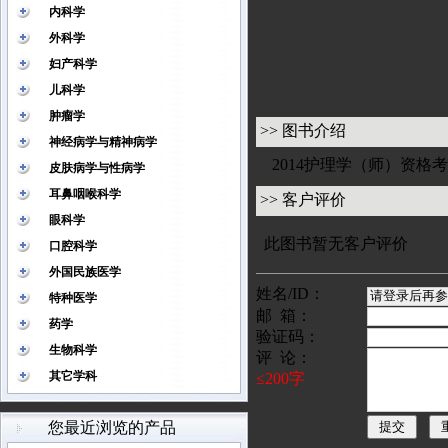
内科学
外科学
妇产科学
儿科学
肿瘤学
>> 图书介绍
神经病学与精神病学
2014护理学（师）资
皮肤病学与性病学
耳鼻咽喉科学
>> 客户评价
眼科学
此图书暂无客户评价
口腔科学
外国民族医学
姓名/ID：
特种医学
邮 箱：
药学
验证码：
生物科学
评 论：
其它学科
≤200字
您最近浏览的产品